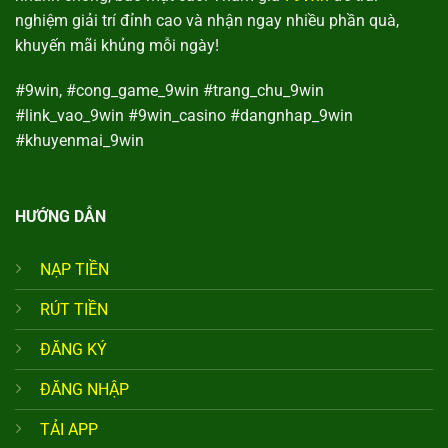
nghiệm giải trí đỉnh cao và nhận ngay nhiều phần quà,
khuyến mãi khủng mỗi ngày!
#9win, #cong_game_9win #trang_chu_9win
#link_vao_9win #9win_casino #dangnhap_9win
#khuyenmai_9win
HƯỚNG DẪN
NẠP TIỀN
RÚT TIỀN
ĐĂNG KÝ
ĐĂNG NHẬP
TẢI APP