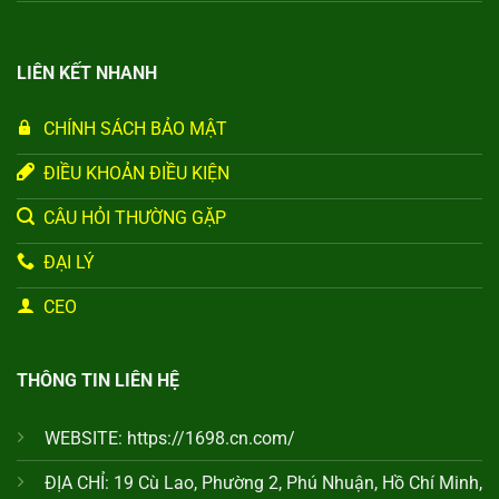
LIÊN KẾT NHANH
CHÍNH SÁCH BẢO MẬT
ĐIỀU KHOẢN ĐIỀU KIỆN
CÂU HỎI THƯỜNG GẶP
ĐẠI LÝ
CEO
THÔNG TIN LIÊN HỆ
WEBSITE: https://1698.cn.com/
ĐỊA CHỈ: 19 Cù Lao, Phường 2, Phú Nhuận, Hồ Chí Minh,