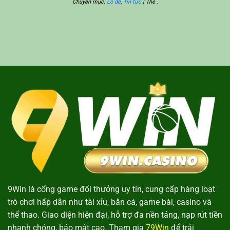
Chuyên mục:
Lô đề
,
Tin tức
| Thẻ
.
9Win là cổng game đổi thưởng uy tín, cung cấp hàng loạt
trò chơi hấp dẫn như tài xỉu, bắn cá, game bài, casino và
thể thao. Giao diện hiện đại, hỗ trợ đa nền tảng, nạp rút tiền
nhanh chóng, bảo mật cao. Tham gia
79Win
để trải