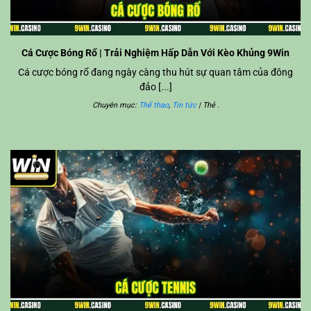
Cá Cược Bóng Rổ | Trải Nghiệm Hấp Dẫn Với Kèo Khủng 9Win
Cá cược bóng rổ đang ngày càng thu hút sự quan tâm của đông
đảo [...]
Chuyên mục:
Thể thao
,
Tin tức
| Thẻ
.