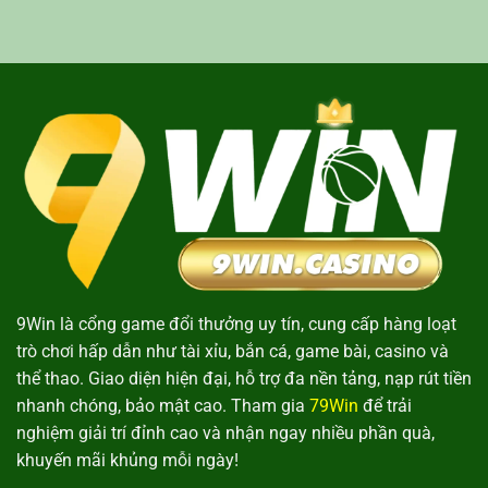
9Win là cổng game đổi thưởng uy tín, cung cấp hàng loạt
trò chơi hấp dẫn như tài xỉu, bắn cá, game bài, casino và
thể thao. Giao diện hiện đại, hỗ trợ đa nền tảng, nạp rút tiền
nhanh chóng, bảo mật cao. Tham gia
79Win
để trải
nghiệm giải trí đỉnh cao và nhận ngay nhiều phần quà,
khuyến mãi khủng mỗi ngày!