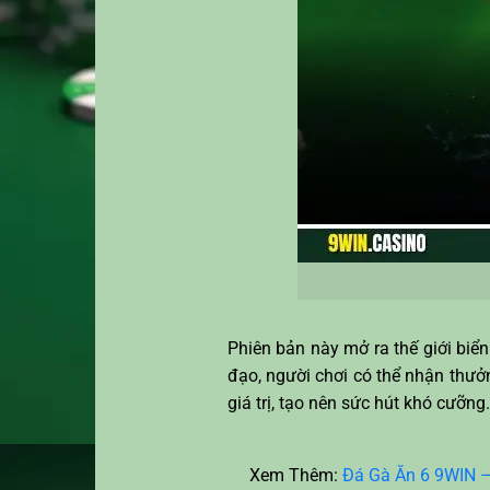
Phiên bản này mở ra thế giới biển
đạo, người chơi có thể nhận thư
giá trị, tạo nên sức hút khó cưỡng.
Xem Thêm:
Đá Gà Ăn 6 9WIN 