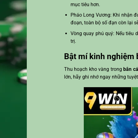
mục tiêu hơn.
Pháo Long Vương: Khi nhận đượ
đoạn, toàn bộ số đạn còn lại s
Vòng quay phú quý: Nếu tiêu d
trị.
Bật mí kinh nghiệm 
Thu hoạch kho vàng trong
bắn c
lớn, hãy ghi nhớ ngay những tuyệt