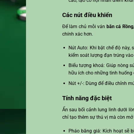
cao, tạo cơ hội nhân điểm khủn
Các nút điều khiển
Để làm chủ mỗi ván
bắn cá Rồng
chính xác hơn.
Nút Auto: Khi bật chế độ này, 
kiểm soát lượng đạn trúng và
Biểu tượng khoá: Giúp nòng sú
hữu ích cho những tình huống 
Nút +/-: Dùng để điều chỉnh mứ
Tính năng đặc biệt
Ẩn sau bối cảnh lung linh dưới lò
chỉ tạo thêm sự thú vị mà còn mở
Pháo băng giá: Kích hoạt sẽ b