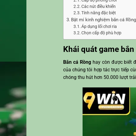
Cấp độ phòng chơi
Các nút điều khiển
Tính năng đặc biệt
Bật mí kinh nghiệm bắn cá Rồng
Áp dụng lối chơi ria
Chọn cấp độ phù hợp
Khái quát game bắn
Bắn cá Rồng
hay còn được biết đ
của chúng tôi hợp tác trực tiếp c
chóng thu hút hơn 50.000 lượt tr