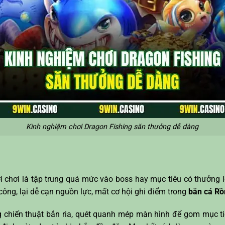
Kinh nghiệm chơi Dragon Fishing săn thưởng dễ dàng
 chơi là tập trung quá mức vào boss hay mục tiêu có thưởng l
ông, lại dễ cạn nguồn lực, mất cơ hội ghi điểm trong
bắn cá Rồ
 chiến thuật bắn ria, quét quanh mép màn hình để gom mục tiê