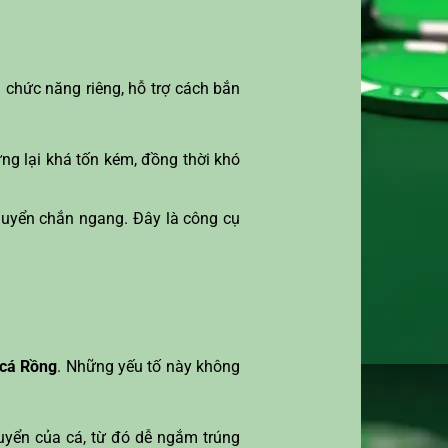
 chức năng riêng, hỗ trợ cách bắn
ưng lại khá tốn kém, đồng thời khó
chuyển chắn ngang. Đây là công cụ
 cá Rồng
. Những yếu tố này không
huyển của cá, từ đó dễ ngắm trúng