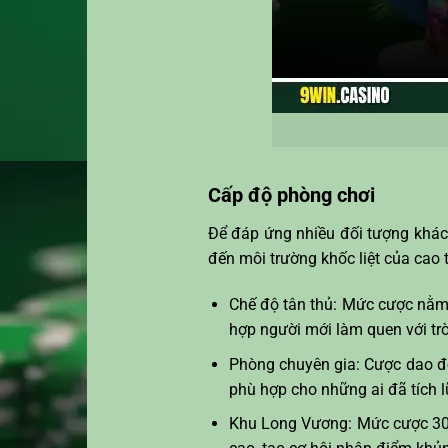
Cấp độ phòng chơi
Để đáp ứng nhiều đối tượng khá
đến môi trường khốc liệt của cao t
Chế độ tân thủ: Mức cược nằm 
hợp người mới làm quen với trò
Phòng chuyên gia: Cược dao độ
phù hợp cho những ai đã tích 
Khu Long Vương: Mức cược 30–3