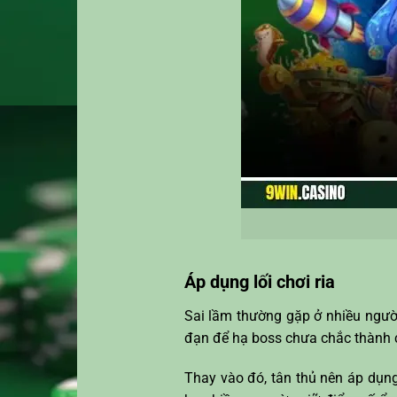
Áp dụng lối chơi ria
Sai lầm thường gặp ở nhiều người
đạn để hạ boss chưa chắc thành c
Thay vào đó, tân thủ nên áp dụng