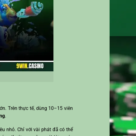
ớn. Trên thực tế, dùng 10–15 viên
ng
.
u nhỏ. Chỉ với vài phát đã có thể