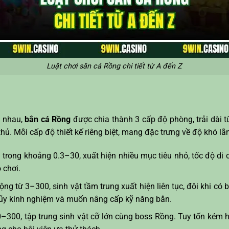
Luật chơi săn cá Rồng chi tiết từ A đến Z
c nhau,
bắn cá Rồng
được chia thành 3 cấp độ phòng, trải dài 
hủ. Mỗi cấp độ thiết kế riêng biệt, mang đặc trưng về độ khó lẫn
trong khoảng 0.3–30, xuất hiện nhiều mục tiêu nhỏ, tốc độ di
 chơi.
ng từ 3–300, sinh vật tầm trung xuất hiện liên tục, đôi khi có
lũy kinh nghiệm và muốn nâng cấp kỹ năng bắn.
00, tập trung sinh vật cỡ lớn cùng boss Rồng. Tuy tốn kém h