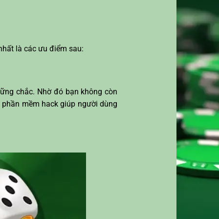
nhất là các ưu điểm sau:
 vững chắc. Nhờ đó bạn không còn
ê, phần mềm hack giúp người dùng