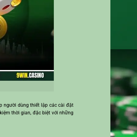
 người dùng thiết lập các cài đặt
kiệm thời gian, đặc biệt với những