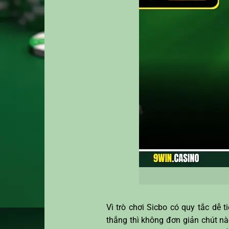
Vì trò chơi Sicbo có quy tắc dễ
thắng thì không đơn giản chút n