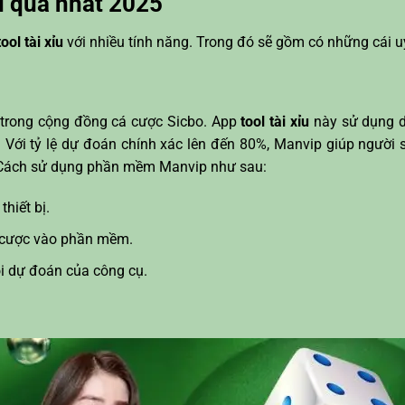
u quả nhất 2025
tool tài xỉu
với nhiều tính năng. Trong đó sẽ gồm có những cái uy
 trong cộng đồng cá cược Sicbo. App
tool tài xỉu
này sử dụng dữ
. Với tỷ lệ dự đoán chính xác lên đến 80%, Manvip giúp người 
. Cách sử dụng phần mềm Manvip như sau:
hiết bị.
n cược vào phần mềm.
õi dự đoán của công cụ.