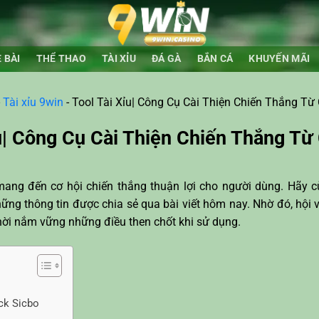
 BÀI
THỂ THAO
TÀI XỈU
ĐÁ GÀ
BẮN CÁ
KHUYẾN MÃI
-
Tài xỉu 9win
-
Tool Tài Xỉu| Công Cụ Cài Thiện Chiến Thắng Từ
ỉu| Công Cụ Cài Thiện Chiến Thắng Từ
 mang đến cơ hội chiến thắng thuận lợi cho người dùng. Hãy 
ng thông tin được chia sẻ qua bài viết hôm nay. Nhờ đó, hội 
hời nắm vững những điều then chốt khi sử dụng.
ck Sicbo