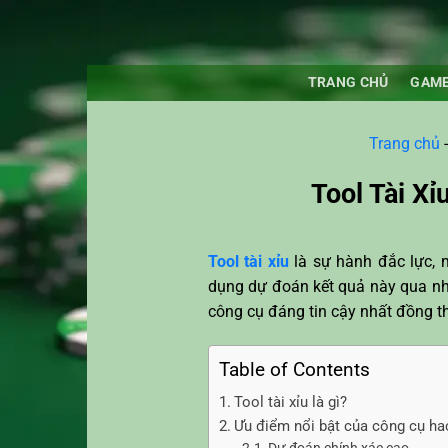
TRANG CHỦ
GAME
Trang chủ
Tool Tài X
Tool tài xỉu
là sự hành đắc lực,
dụng dự đoán kết quả này qua nhữ
công cụ đáng tin cậy nhất đồng t
Table of Contents
Tool tài xỉu là gì?
Ưu điểm nổi bật của công cụ ha