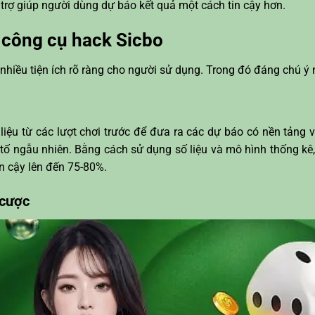
ể trợ giúp người dùng dự báo kết quả một cách tin cậy hơn.
 công cụ hack Sicbo
nhiều tiện ích rõ ràng cho người sử dụng. Trong đó đáng chú ý 
liệu từ các lượt chơi trước để đưa ra các dự báo có nền tảng
tố ngẫu nhiên. Bằng cách sử dụng số liệu và mô hình thống k
n cậy lên đến 75-80%.
 cược